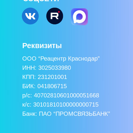
Реквизиты
ООО “Реацентр Краснодар”
ИНН: 3025033980
КПП: 231201001
БИК: 041806715
р/с: 40702810601000051668
к/c: 30101810100000000715
Банк: ПАО “ПРОМСВЯЗЬБАНК”