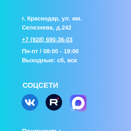
г. Краснодар, ул. им.
Селезнева, д.242
+7 (928) 690-36-03
Пн-пт / 08:00 - 18:00
Выходные: сб, вск
СОЦСЕТИ